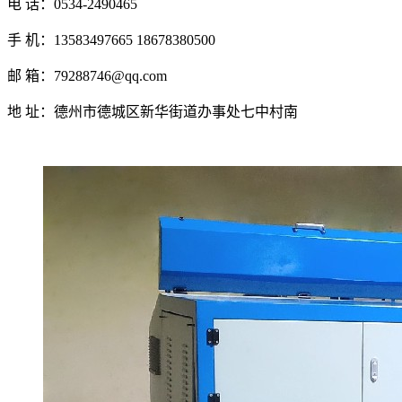
电 话：0534-2490465
手 机：13583497665 18678380500
邮 箱：79288746@qq.com
地 址：德州市德城区新华街道办事处七中村南